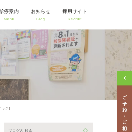
診療案内
お知らせ
採用サイト
Menu
Blog
Recruit
歯の治療
新着情報
治療
クリニックブログ
様や高齢者の治療
治療
外科
歯科
ニック】