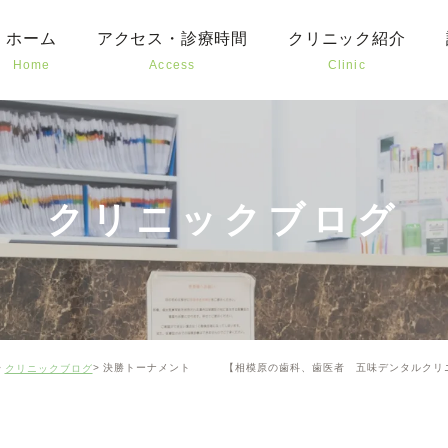
ホーム
アクセス・診療時間
クリニック紹介
Home
Access
Clinic
むし
予防
お子
クリニックブログ
審美
口腔
矯正
決勝トーナメント 【相模原の歯科、歯医者 五味デンタルクリ
クリニックブログ