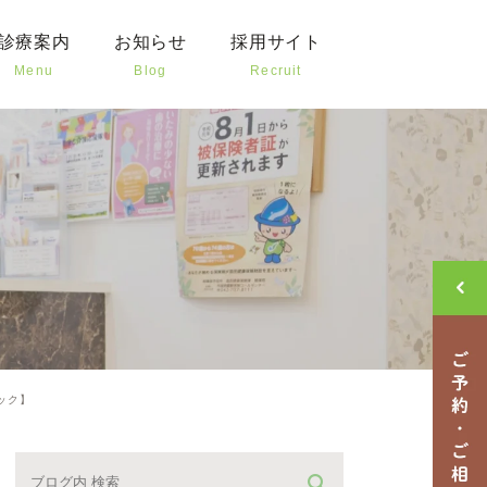
診療案内
お知らせ
採用サイト
Menu
Blog
Recruit
歯の治療
新着情報
治療
クリニックブログ
様や高齢者の治療
治療
外科
歯科
ック】