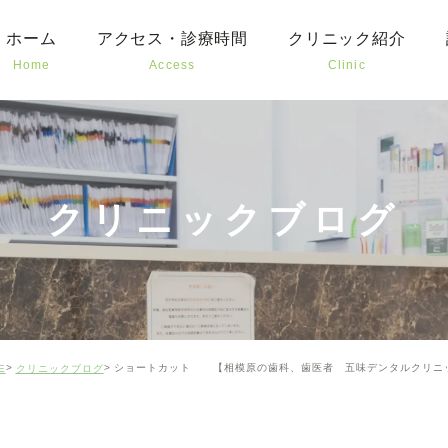
ホーム
アクセス・診療時間
クリニック紹介
Home
Access
Clinic
むし
予防
お子
クリニックブログ
審美
口腔
矯正
ショートカット 【相模原の歯科、歯医者 五味デンタルクリニ
E
クリニックブログ