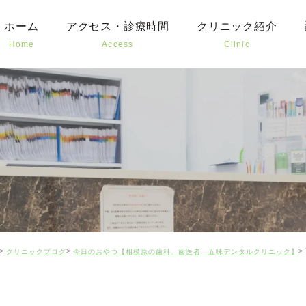
ホーム
アクセス・診療時間
クリニック紹介
Home
Access
Clinic
むし
予防
お子
審美
口腔
矯正
クリニックブログ
今日のおやつ【相模原の歯科、歯医者 五味デンタルクリニック】