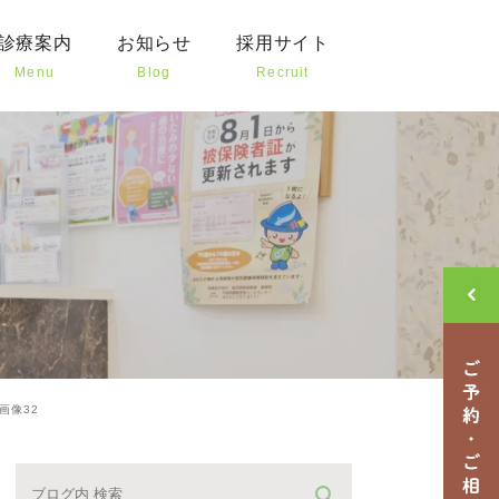
診療案内
お知らせ
採用サイト
Menu
Blog
Recruit
歯の治療
新着情報
治療
クリニックブログ
様や高齢者の治療
治療
外科
歯科
画像32