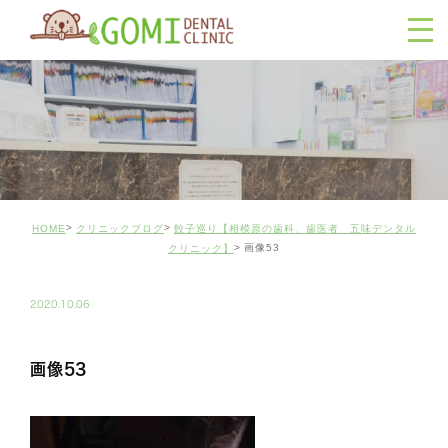
HOME
クリニックブログ
餃子巡り【相模原の歯科、歯医者 五味デンタル
画像53
クリニック】
2020.10.06
画像53