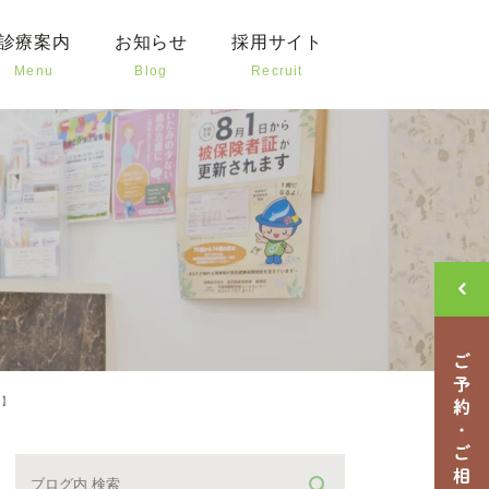
診療案内
お知らせ
採用サイト
Menu
Blog
Recruit
歯の治療
新着情報
治療
クリニックブログ
様や高齢者の治療
治療
外科
歯科
ク】