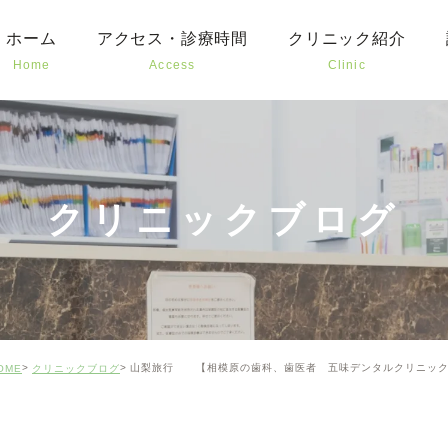
ホーム
アクセス・診療時間
クリニック紹介
Home
Access
Clinic
むし
予防
お子
クリニックブログ
審美
口腔
矯正
山梨旅行 【相模原の歯科、歯医者 五味デンタルクリニッ
OME
クリニックブログ