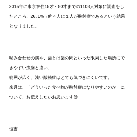
2015年に東京在住15才～80才までの1108人対象に調査をし
たところ、26､1%→約４人に１人が酸蝕症であるという結果
となりました。
噛み合わせの溝や、歯とは歯の間といった限局した場所にで
きやすい虫歯と違い、
範囲が広く、浅い酸蝕症はとても気づきにくいです。
来月は、「どういった食べ物が酸蝕症になりやすいのか」に
ついて、お伝えしたいお思います😊
恒吉