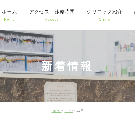
ホーム
アクセス・診療時間
クリニック紹介
Home
Access
Clinic
むし
予防
お子
新着情報
審美
口腔
矯正
12月
HOME
2017