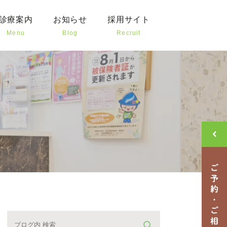
診療案内
お知らせ
採用サイト
Menu
Blog
Recruit
歯の治療
新着情報
治療
クリニックブログ
様や高齢者の治療
治療
外科
歯科