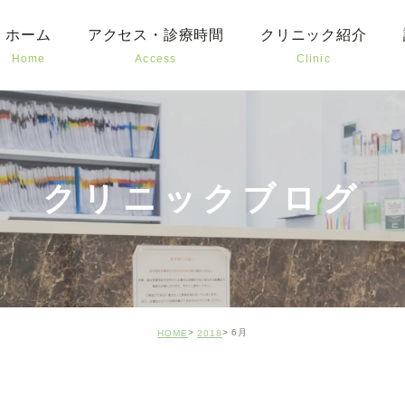
ホーム
アクセス・診療時間
クリニック紹介
Home
Access
Clinic
むし
予防
お子
クリニックブログ
審美
口腔
矯正
6月
HOME
2018