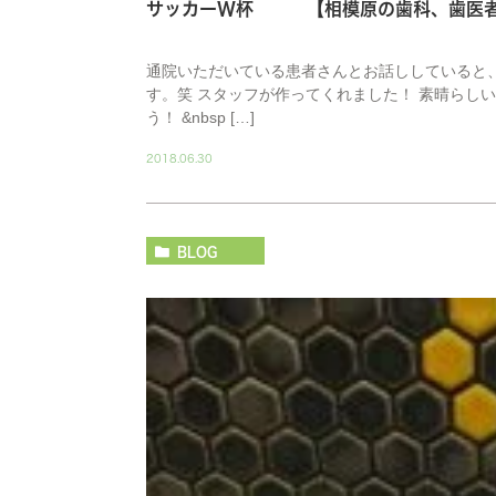
サッカーW杯 【相模原の歯科、歯医者
通院いただいている患者さんとお話ししていると
す。笑 スタッフが作ってくれました！ 素晴らし
う！ &nbsp […]
2018.06.30
BLOG